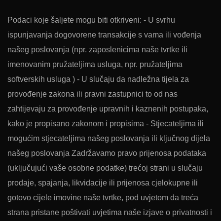
Podaci koje šaljete mogu biti otkriveni: - U svrhu
ispunjavanja dogovorene transakcije s vama ili vođenja
našeg poslovanja (npr. zaposlenicima naše tvrtke ili
imenovanim pružateljima usluga, npr. pružateljima
softverskih usluga ) - U slučaju da nadležna tijela za
provođenje zakona ili pravni zastupnici to od nas
zahtijevaju za provođenje upravnih i kaznenih postupaka,
kako je propisano zakonom i propisima - Stjecateljima ili
mogućim stjecateljima našeg poslovanja ili ključnog dijela
našeg poslovanja Zadržavamo pravo prijenosa podataka
(uključujući vaše osobne podatke) trećoj strani u slučaju
prodaje, spajanja, likvidacije ili prijenosa cjelokupne ili
gotovo cijele imovine naše tvrtke, pod uvjetom da treća
strana pristane poštivati uvjetima naše izjave o privatnosti i