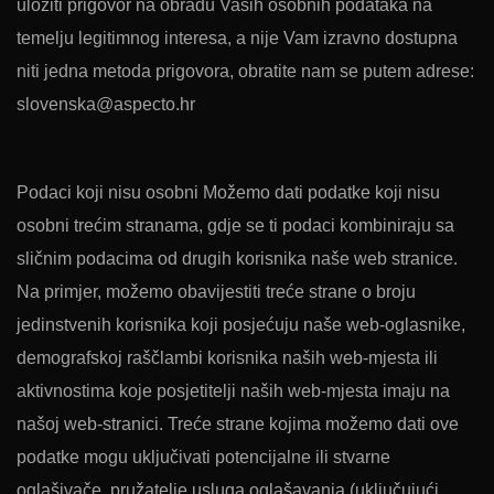
uložiti prigovor na obradu Vaših osobnih podataka na
temelju legitimnog interesa, a nije Vam izravno dostupna
niti jedna metoda prigovora, obratite nam se putem adrese:
slovenska@aspecto.hr
Podaci koji nisu osobni Možemo dati podatke koji nisu
osobni trećim stranama, gdje se ti podaci kombiniraju sa
sličnim podacima od drugih korisnika naše web stranice.
Na primjer, možemo obavijestiti treće strane o broju
jedinstvenih korisnika koji posjećuju naše web-oglasnike,
demografskoj raščlambi korisnika naših web-mjesta ili
aktivnostima koje posjetitelji naših web-mjesta imaju na
našoj web-stranici. Treće strane kojima možemo dati ove
podatke mogu uključivati potencijalne ili stvarne
oglašivače, pružatelje usluga oglašavanja (uključujući